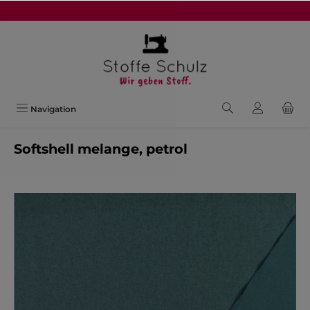
alt springen
Navigation
Softshell melange, petrol
Bildergalerie überspringen