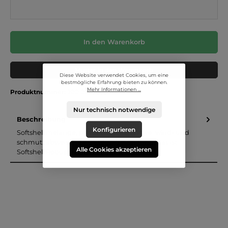
In den Warenkorb
Muster in den Warenkorb
Diese Website verwendet Cookies, um eine
bestmögliche Erfahrung bieten zu können.
Mehr Informationen ...
Produktnummer:
200.061.0805
Nur technisch notwendige
Beschreibung
Konfigurieren
Softshell melange, petrol: Atmungsaktive, wind- und
schmutzabweisende Outdoorbekleidung, das ist
Alle Cookies akzeptieren
Softshell!Robuste Außenseit…
Mehr