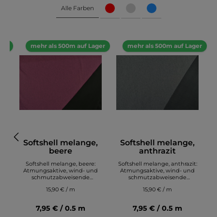
Alle Farben
ger
mehr als 500m auf Lager
mehr als 500m auf Lager
,
Softshell melange,
Softshell melange,
beere
anthrazit
Softshell melange, beere:
Softshell melange, anthrazit:
d
Atmungsaktive, wind- und
Atmungsaktive, wind- und
schmutzabweisende
schmutzabweisende
t
Outdoorbekleidung, das ist
Outdoorbekleidung, das ist
15,90 € / m
15,90 € / m
e,
Softshell!Robuste Außenseite,
Softshell!Robuste Außenseite,
S
weiche Rückseite aus
weiche Rückseite aus
kuscheligem Microfleece
kuscheligem Microfleece
7,95 € / 0.5 m
7,95 € / 0.5 m
machen ihn sehr begehrt.
machen ihn sehr begehrt.