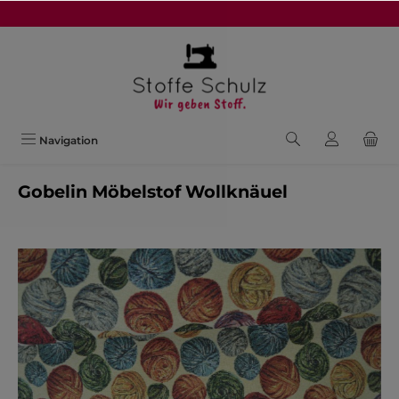
alt springen
Navigation
Gobelin Möbelstof Wollknäuel
Bildergalerie überspringen