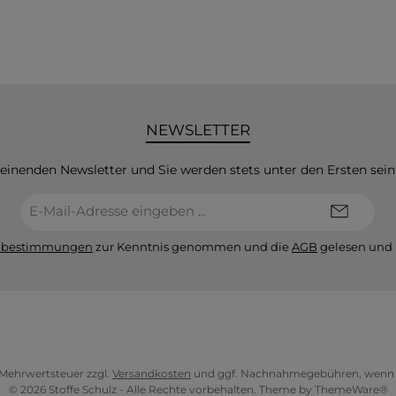
NEWSLETTER
heinenden Newsletter und Sie werden stets unter den Ersten sei
E-
Mail-
Adresse*
zbestimmungen
zur Kenntnis genommen und die
AGB
gelesen und 
l. Mehrwertsteuer zzgl.
Versandkosten
und ggf. Nachnahmegebühren, wenn n
© 2026 Stoffe Schulz - Alle Rechte vorbehalten. Theme by
ThemeWare®