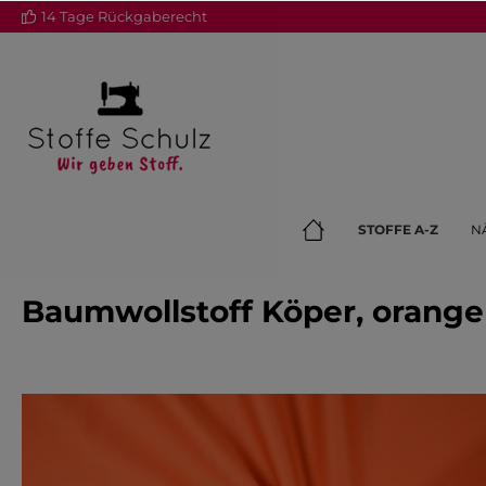
14 Tage Rückgaberecht
springen
Zur Hauptnavigation springen
STOFFE A-Z
N
Baumwollstoff Köper, orange
Bildergalerie überspringen