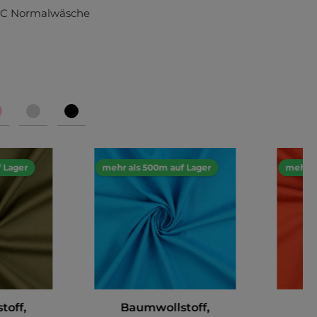
°C Normalwäsche
 Lager
mehr als 500m auf Lager
mehr a
toff,
Baumwollstoff,
Ba