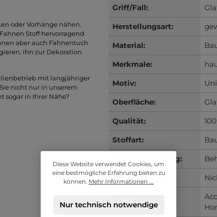
Griff/Fall:
Gla
ken oder Vorhänge nähen.
Herstellungsart:
ge
 Fahnen Stoff hervorragend
önnen aber auch Fahnentuch
Material:
Ba
gieren, ihn zur Dekoration
Merkmale:
hau
ienbetrieb mit langjähriger
Motiv:
Uni
Sie nicht nur in unserem
t sogar in Ihrer Nähe?
Oberfläche:
Gla
Qualität:
10
Stoffart:
Bau
Trockenreinigung:
Beh
Diese Website verwendet Cookies, um
eine bestmögliche Erfahrung bieten zu
Trocknen:
Nic
können.
Mehr Informationen ...
Verwendung:
Acc
Nur technisch notwendige
Ho