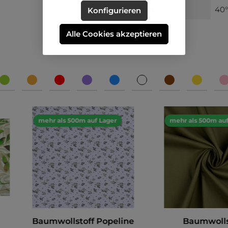
Waschen:
40
Konfigurieren
Alle Cookies akzeptieren
mehr als 500m auf Lager
mehr als 500m auf
Baumwollstoff Popeline
Baumwolls