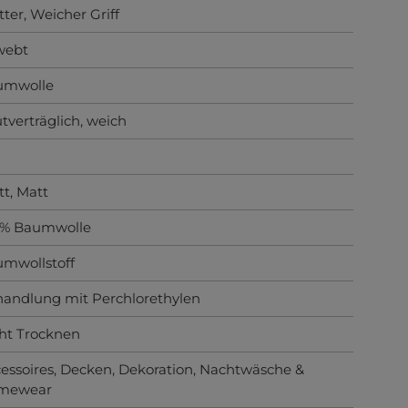
tter
, Weicher Griff
webt
umwolle
tverträglich
, weich
tt
, Matt
0% Baumwolle
mwollstoff
andlung mit Perchlorethylen
ht Trocknen
essoires
, Decken
, Dekoration
, Nachtwäsche &
mewear