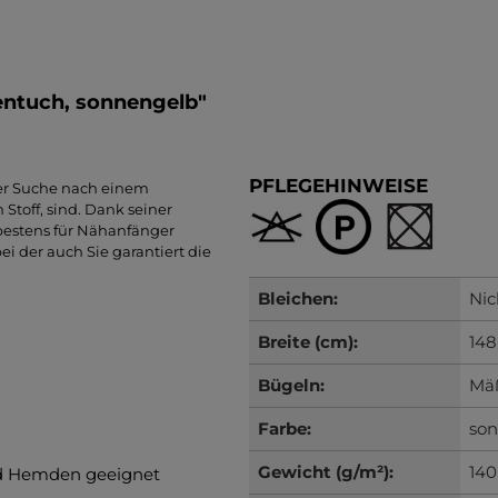
entuch, sonnengelb"
PFLEGEHINWEISE
der Suche nach einem
 Stoff, sind. Dank seiner
bestens für Nähanfänger
i der auch Sie garantiert die
Bleichen:
Nic
Breite (cm):
148
Bügeln:
Mäß
Farbe:
so
Gewicht (g/m²):
140
und Hemden geeignet