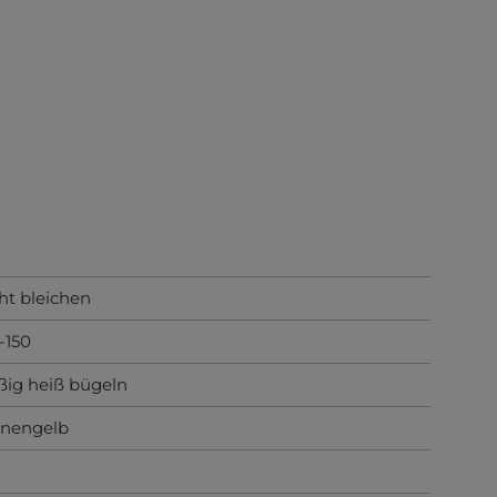
ht bleichen
-150
ig heiß bügeln
nnengelb