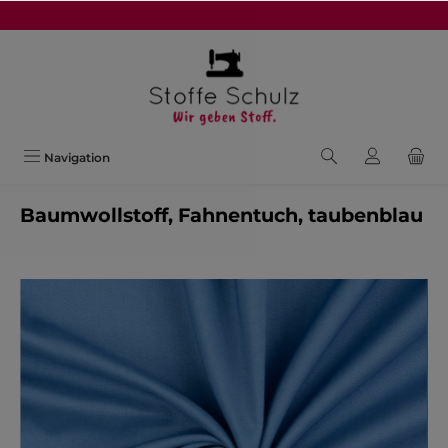
alt springen
Navigation
Baumwollstoff, Fahnentuch, taubenblau
Bildergalerie überspringen