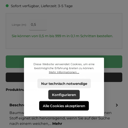
Sofort verfügbar, Lieferzeit: 3-5 Tage
Länge (m):
Sie können von 0,5 m bis 999 m in
0,1
m Schritten bestellen.
In den Warenkorb
Diese Website verwendet Cookies, um eine
bestmögliche Erfahrung bieten zu können.
Mehr Informationen ...
Muster in den Warenkorb
Nur technisch notwendige
Produktnummer:
200.002.5028
Konfigurieren
Beschreibung
Alle Cookies akzeptieren
Baumwoll Fahnen / Fahnentuch uni Baumwoll Fahnen
Stoff eignet sich hervorragend, wenn Sie auf der Suche
nach einem weichen,…
Mehr