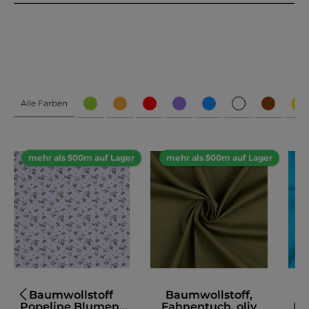
Alle Farben
mehr als 500m auf Lager
mehr als 500m auf Lager
m
Baumwollstoff
Baumwollstoff,
Popeline Blumen,
Fahnentuch, oliv
Fa