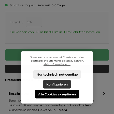
Sofort verfügbar, Lieferzeit: 3-5 Tage
Länge (m):
Sie können von 0,5 m bis 999 m in
0,1
m Schritten bestellen.
In den Warenkorb
Diese Website verwendet Cookies, um eine
bestmögliche Erfahrung bieten zu können.
Mehr Informationen ...
Muster in den Warenkorb
Nur technisch notwendige
Produktnummer:
131.033.5024
Konfigurieren
Beschreibung
Alle Cookies akzeptieren
Baumwoll-Cretonne uni: Der Baumwoll-Cretonne in
Leinwandbindung ist hochwertig und weichfallend.
Außerdem ist das Gewebe in…
Mehr