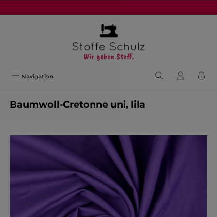
alt springen
Navigation
Baumwoll-Cretonne uni, lila
Bildergalerie überspringen