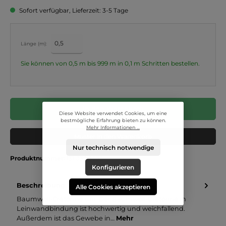
Sofort verfügbar, Lieferzeit: 3-5 Tage
Länge (m):
Sie können von 0,5 m bis 999 m in
0,1
m Schritten bestellen.
In den Warenkorb
Diese Website verwendet Cookies, um eine
bestmögliche Erfahrung bieten zu können.
Mehr Informationen ...
Muster in den Warenkorb
Nur technisch notwendige
Produktnummer:
131.033.3032
Konfigurieren
Beschreibung
Alle Cookies akzeptieren
Baumwoll-Cretonne uni: Der Baumwoll-Cretonne in
Leinwandbindung ist hochwertig und weichfallend.
Außerdem ist das Gewebe in…
Mehr