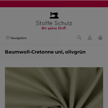
alt springen
Navigation
Baumwoll-Cretonne uni, olivgrün
Bildergalerie überspringen