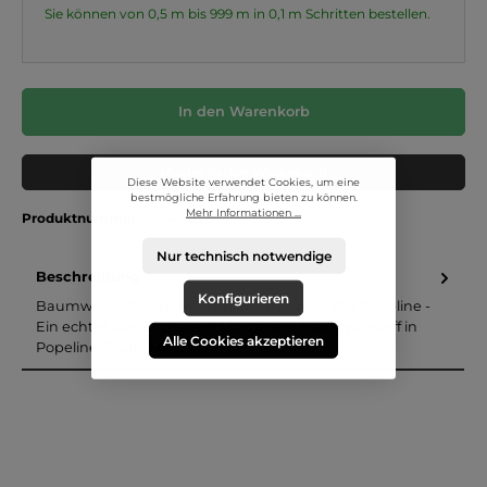
Sie können von 0,5 m bis 999 m in
0,1
m Schritten bestellen.
In den Warenkorb
Muster in den Warenkorb
Diese Website verwendet Cookies, um eine
bestmögliche Erfahrung bieten zu können.
Mehr Informationen ...
Produktnummer:
04949.008
Nur technisch notwendige
Beschreibung
Konfigurieren
Baumwollstoff Popeline Tupfen, grasgrün: Die Popeline -
Ein echtes Allroundtalent! Mit diesem Baumwollstoff in
Alle Cookies akzeptieren
Popeline-Qual…
Mehr