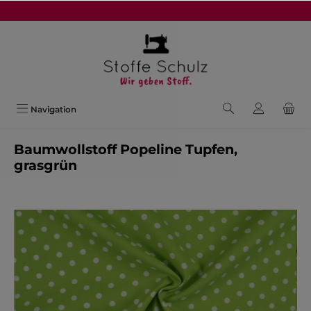
alt springen
Navigation
Baumwollstoff Popeline Tupfen,
grasgrün
Bildergalerie überspringen