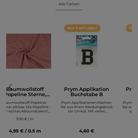
Alle Farben
Nur 2 auf Lager!
Nur 
Baumwollstoff
Prym Applikation
Prym
Popeline Sterne,
Buchstabe B
Bu
altrosa
Baumwollstoff Popeline
Prym Applikationen:Machen
Prym Ap
Sterne, altrosa: Die Popeline -
Sie aus Ihrem Kleidungsstück
Sie aus 
Ein echtes Allroundtalent!
ein Unikat. Mit vielen
ein U
Mit diesem Baumwollstoff in
verschiedenen Applikationen
verschie
9,90 € / m
Popeline-Qualität hast du die
ist das ganz einfach! Ob zum
ist das 
Grundlage für viele
Aufbügeln oder zum
Aufb
verschiedene Nähideen. Der
Aufnähen, Sie können ihr
Aufnäh
4,95 € / 0.5 m
4,60 €
Popeline-Stoff eignet sich
Kleidungsstück ganz einfach
Kleidung
ideal für vielseitige
individuell gestalten.
indi