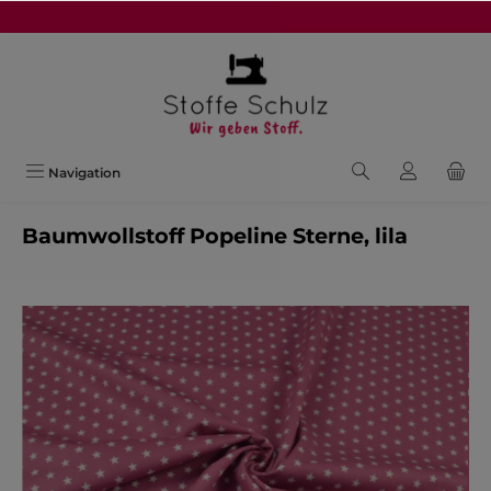
alt springen
Navigation
Baumwollstoff Popeline Sterne, lila
Bildergalerie überspringen