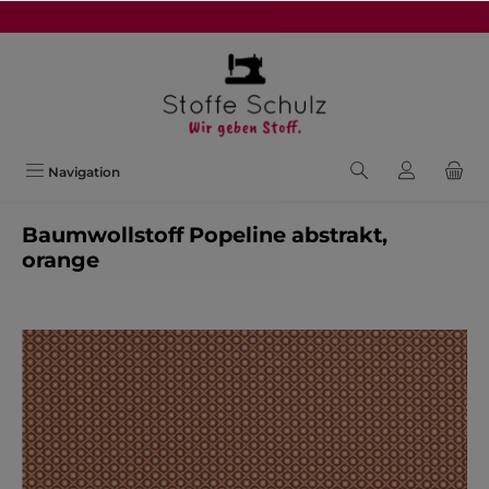
alt springen
Navigation
Baumwollstoff Popeline abstrakt,
orange
Bildergalerie überspringen