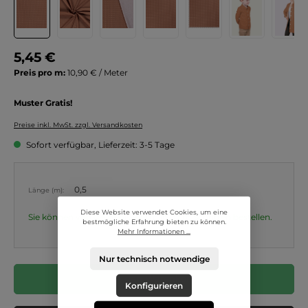
5,45 €
Preis pro m:
10,90 € / Meter
Muster Gratis!
Preise inkl. MwSt. zzgl. Versandkosten
Sofort verfügbar, Lieferzeit: 3-5 Tage
Länge (m):
Diese Website verwendet Cookies, um eine
Sie können von 0,5 m bis 999 m in
0,1
m Schritten bestellen.
bestmögliche Erfahrung bieten zu können.
Mehr Informationen ...
Nur technisch notwendige
In den Warenkorb
Konfigurieren