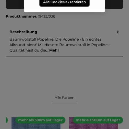
Alle Cookies akzeptieren
Muster in den Warenkorb
Produktnummer:
19422/036
Beschreibung
Baumwollstoff Popeline: Die Popeline - Ein echtes
Allroundtalent! Mit diesem Baumwollstoff in Popeline-
Qualität hast du die…
Mehr
Alle Farben
ger
mehr als 500m auf Lager
mehr als 500m auf Lager