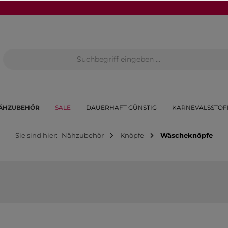
ÄHZUBEHÖR
SALE
DAUERHAFT GÜNSTIG
KARNEVALSSTOF
Sie sind hier:
Nähzubehör
Knöpfe
Wäscheknöpfe