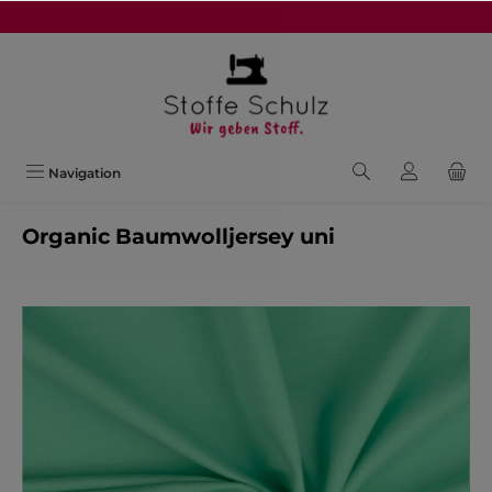
alt springen
Navigation
Organic Baumwolljersey uni
Bildergalerie überspringen