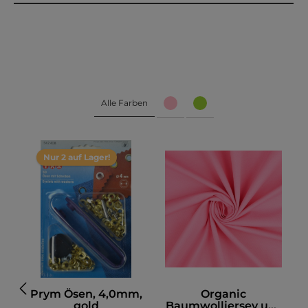
Alle Farben
Nur 2 auf Lager!
Prym Ösen, 4,0mm,
Organic
i
gold
Baumwolljersey uni,