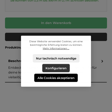
Sie können von 0,5 m bis 999 m in
0,1
m Schritten bestellen.
In den Warenkorb
Muster in den Warenkorb
Diese Website verwendet Cookies, um eine
bestmögliche Erfahrung bieten zu können.
Produktnummer:
Digital.3D.4825
Mehr Informationen ...
Nur technisch notwendige
Beschreibung
Entdecke unsere hochwertigen Canvas Deko Stoffe für
Konfigurieren
deine kreativen Projekte! Suchst du nach einem
vielseitigen und langlebi…
Mehr
Alle Cookies akzeptieren