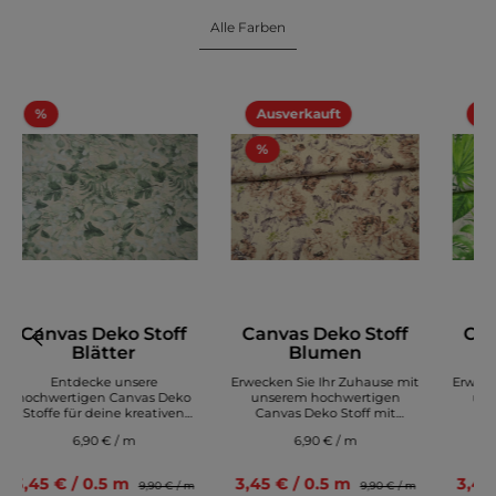
Alle Farben
%
Ausverkauft
%
%
Canvas Deko Stoff
Canvas Deko Stoff
Can
Blätter
Blumen
Entdecke unsere
Erwecken Sie Ihr Zuhause mit
Erweck
hochwertigen Canvas Deko
unserem hochwertigen
uns
Stoffe für deine kreativen
Canvas Deko Stoff mit
Ca
Projekte! Suchst du nach
Blumen zum Leben!
B
6,90 € / m
6,90 € / m
einem vielseitigen und
Entdecken Sie die Schönheit
Entdec
langlebigen Stoff für deine
der Natur in Ihrem eigenen
der N
DIY-Projekte oder
Zuhause mit unserem
Zu
3,45 € / 0.5 m
3,45 € / 0.5 m
3,45
9,90 € / m
9,90 € / m
Kunstwerke? Dann sind
exquisiten Canvas Deko Stoff,
exquis