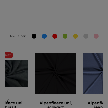
Alle Farben
erkauft
nfleece uni,
Alpenfleece uni,
Alpenfleec
anthrazit
schwarz
jeansb