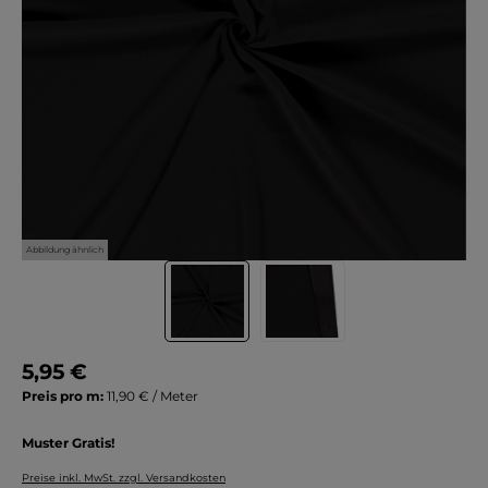
Abbildung ähnlich
5,95 €
Preis pro m:
11,90 € / Meter
Muster Gratis!
Preise inkl. MwSt. zzgl. Versandkosten