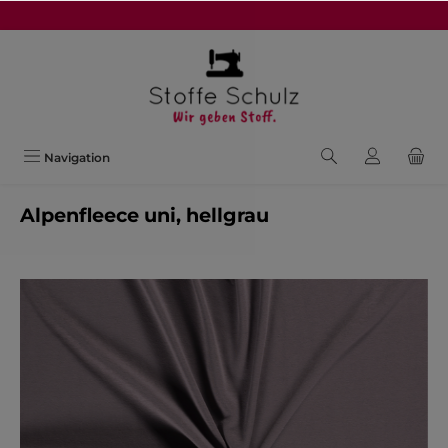
alt springen
Navigation
Alpenfleece uni, hellgrau
Bildergalerie überspringen