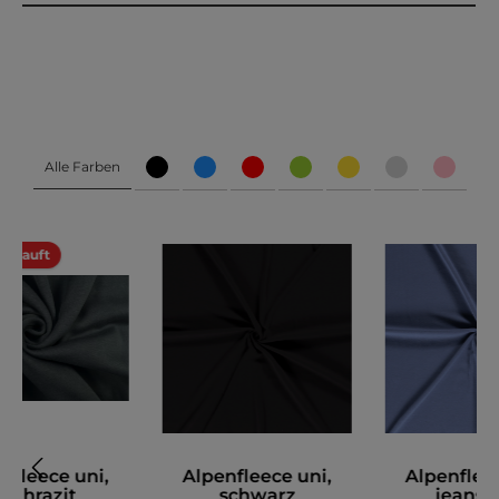
Alle Farben
erkauft
nfleece uni,
Alpenfleece uni,
Alpenfleec
anthrazit
schwarz
jeansb