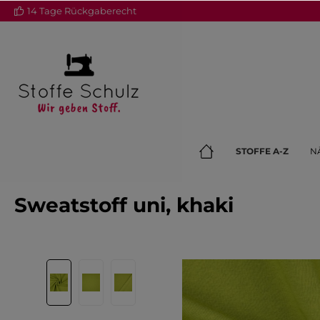
14 Tage Rückgaberecht
springen
Zur Hauptnavigation springen
STOFFE A-Z
N
Sweatstoff uni, khaki
Bildergalerie überspringen