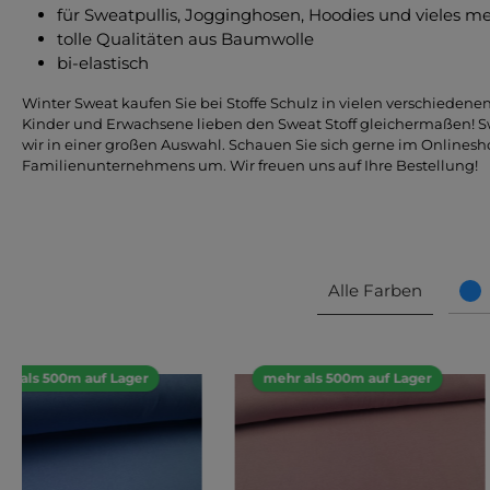
für Sweatpullis, Jogginghosen, Hoodies und vieles m
tolle Qualitäten aus Baumwolle
bi-elastisch
Winter Sweat kaufen Sie bei Stoffe Schulz in vielen verschiedene
Kinder und Erwachsene lieben den Sweat Stoff gleichermaßen! S
wir in einer großen Auswahl. Schauen Sie sich gerne im Onlines
Familienunternehmens um. Wir freuen uns auf Ihre Bestellung!
Alle Farben
hr als 500m auf Lager
mehr als 500m auf Lager