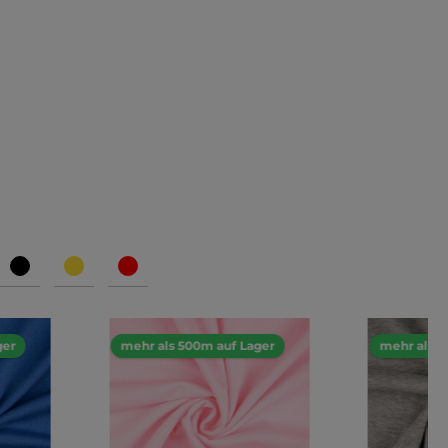
ger
mehr als 500m auf Lager
mehr als 5