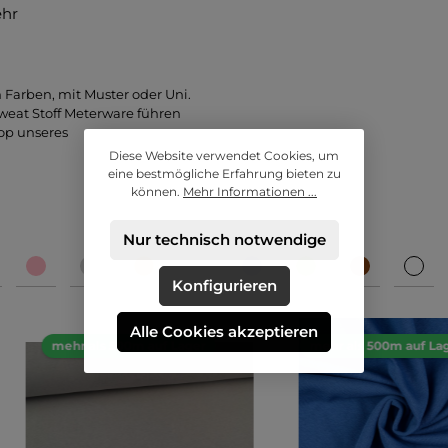
ehr
n Farben, mit Muster oder Uni.
weat Stoff Meterware führen
hop unseres
Diese Website verwendet Cookies, um
eine bestmögliche Erfahrung bieten zu
können.
Mehr Informationen ...
Nur technisch notwendige
Konfigurieren
Alle Cookies akzeptieren
mehr als 500m auf Lager
mehr als 500m auf La