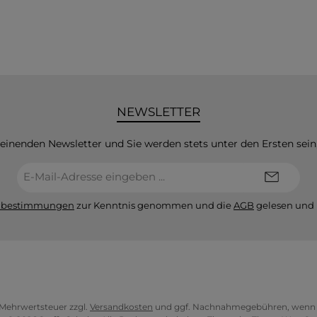
NEWSLETTER
heinenden Newsletter und Sie werden stets unter den Ersten sei
E-
Mail-
Adresse*
zbestimmungen
zur Kenntnis genommen und die
AGB
gelesen und 
l. Mehrwertsteuer zzgl.
Versandkosten
und ggf. Nachnahmegebühren, wenn n