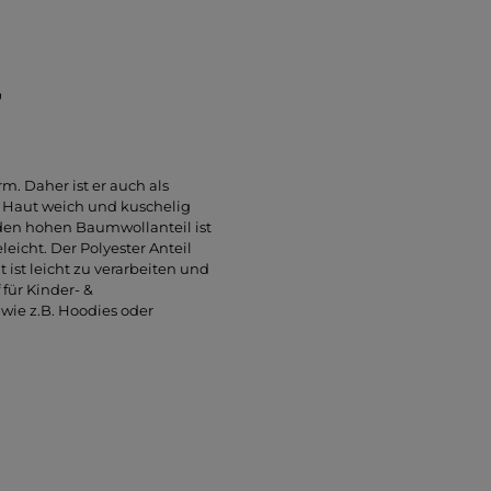
"
m. Daher ist er auch als
r Haut weich und kuschelig
 den hohen Baumwollanteil ist
eicht. Der Polyester Anteil
ist leicht zu verarbeiten und
 für Kinder- &
wie z.B. Hoodies oder