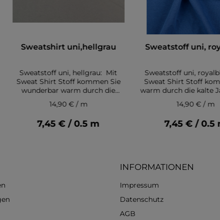
Sweatshirt uni,hellgrau
Sweatstoff uni, ro
Sweatstoff uni, hellgrau: Mit
Sweatstoff uni, royalb
Sweat Shirt Stoff kommen Sie
Sweat Shirt Stoff ko
wunderbar warm durch die
warm durch die kalte Ja
kalte Jahreszeit. Dadaurch, dass
weshalb er auch 
14,90 € / m
14,90 € / m
der Sweatstoff so schön warm
Wintersweat bekannt 
hält, ist er auch als Wintersweat
angeraute Innenseite 
7,45 € / 0.5 m
7,45 € / 0.5
bekannt. Die angeraute
was den Sweatstoff so
Innenseite ist das, was den
macht. Diese fühlt si
Sweatstoff so beliebt macht.
und kuschelig auf der
Diese fühlt sich weich und
Der hohe Baumwoll
kuschelig auf der Haut an. Der
macht den Stof
INFORMATIONEN
hohe Baumwollanteil macht
trageangenehm 
den Stoff trageangenehm und
pflegeleicht, währe
en
Impressum
pflegeleicht, während der
Polyesteranteil ihn e
Polyesteranteil ihn elastisch
macht. Winter Sweat i
gen
Datenschutz
macht. Winter Sweat ist leicht
zu verarbeiten und da
AGB
zu verarbeiten und daher auch
ein toller Stoff für Nä