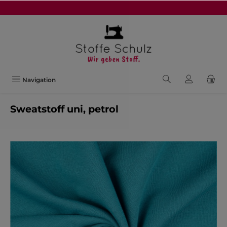
alt springen
Navigation
Sweatstoff uni, petrol
Bildergalerie überspringen