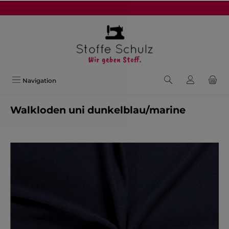
alt springen
Navigation
Walkloden uni dunkelblau/marine
Bildergalerie überspringen