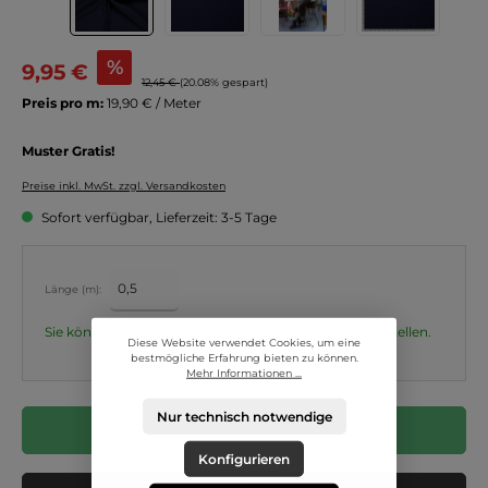
%
9,95 €
12,45 €
(20.08% gespart)
Preis pro m:
19,90 € / Meter
Muster Gratis!
Preise inkl. MwSt. zzgl. Versandkosten
Sofort verfügbar, Lieferzeit: 3-5 Tage
Länge (m):
Sie können von 0,5 m bis 999 m in
0,1
m Schritten bestellen.
Diese Website verwendet Cookies, um eine
bestmögliche Erfahrung bieten zu können.
Mehr Informationen ...
Nur technisch notwendige
In den Warenkorb
Konfigurieren