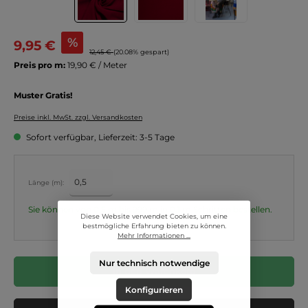
%
9,95 €
12,45 €
(20.08% gespart)
Preis pro m:
19,90 € / Meter
Muster Gratis!
Preise inkl. MwSt. zzgl. Versandkosten
Sofort verfügbar, Lieferzeit: 3-5 Tage
Länge (m):
Sie können von 0,5 m bis 999 m in
0,1
m Schritten bestellen.
Diese Website verwendet Cookies, um eine
bestmögliche Erfahrung bieten zu können.
Mehr Informationen ...
Nur technisch notwendige
In den Warenkorb
Konfigurieren