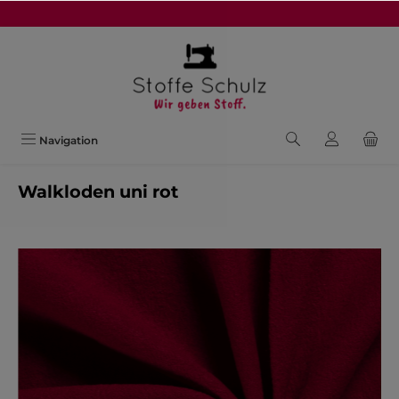
alt springen
Navigation
Walkloden uni rot
Bildergalerie überspringen