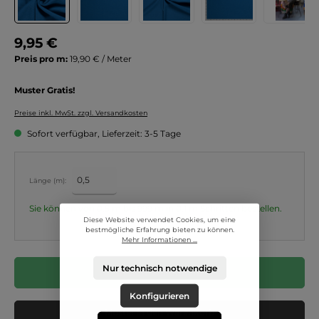
9,95 €
Preis pro m:
19,90 € / Meter
Muster Gratis!
Preise inkl. MwSt. zzgl. Versandkosten
Sofort verfügbar, Lieferzeit: 3-5 Tage
Länge (m):
Sie können von 0,5 m bis 999 m in
0,1
m Schritten bestellen.
Diese Website verwendet Cookies, um eine
bestmögliche Erfahrung bieten zu können.
Mehr Informationen ...
Nur technisch notwendige
In den Warenkorb
Konfigurieren
Muster in den Warenkorb