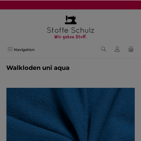
alt springen
Navigation
Walkloden uni aqua
Bildergalerie überspringen