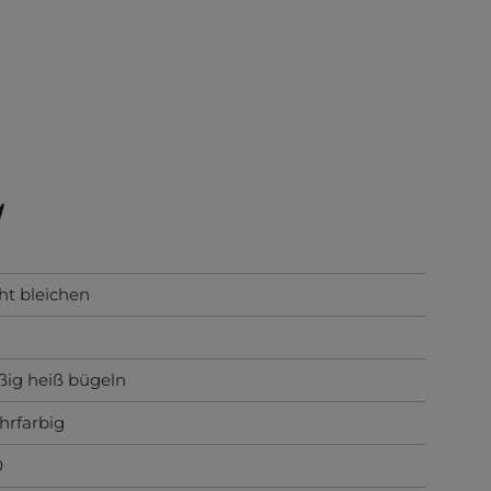
ht bleichen
ig heiß bügeln
rfarbig
0