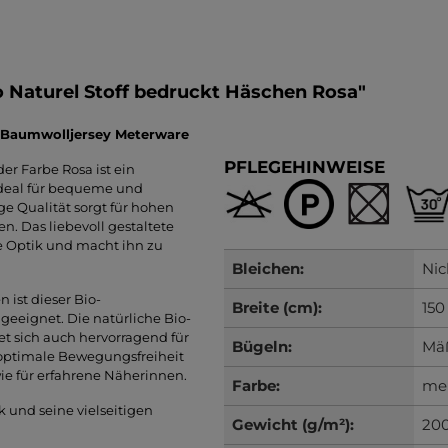
 Naturel Stoff bedruckt Häschen Rosa"
| Baumwolljersey Meterware
PFLEGEHINWEISE
der Farbe Rosa ist ein
ideal für bequeme und
ge Qualität sorgt für hohen
n. Das liebevoll gestaltete
te Optik und macht ihn zu
Bleichen:
Nic
ist dieser Bio-
Breite (cm):
150
geeignet. Die natürliche Bio-
t sich auch hervorragend für
Bügeln:
Mäß
f optimale Bewegungsfreiheit
wie für erfahrene Näherinnen.
Farbe:
meh
k und seine vielseitigen
Gewicht (g/m²):
20