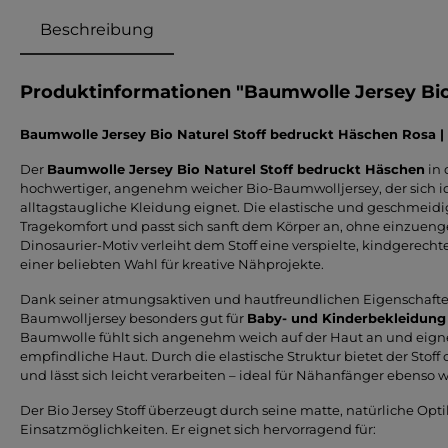
Beschreibung
Produktinformationen "Baumwolle Jersey Bio
Baumwolle Jersey Bio Naturel Stoff bedruckt Häschen Rosa 
Der
Baumwolle Jersey Bio Naturel Stoff bedruckt Häschen
in 
hochwertiger, angenehm weicher Bio-Baumwolljersey, der sich 
alltagstaugliche Kleidung eignet. Die elastische und geschmeidi
Tragekomfort und passt sich sanft dem Körper an, ohne einzuenge
Dinosaurier-Motiv verleiht dem Stoff eine verspielte, kindgerech
einer beliebten Wahl für kreative Nähprojekte.
Dank seiner atmungsaktiven und hautfreundlichen Eigenschaften 
Baumwolljersey besonders gut für
Baby- und Kinderbekleidung
Baumwolle fühlt sich angenehm weich auf der Haut an und eigne
empfindliche Haut. Durch die elastische Struktur bietet der Stof
und lässt sich leicht verarbeiten – ideal für Nähanfänger ebenso 
Der Bio Jersey Stoff überzeugt durch seine matte, natürliche Opti
Einsatzmöglichkeiten. Er eignet sich hervorragend für: