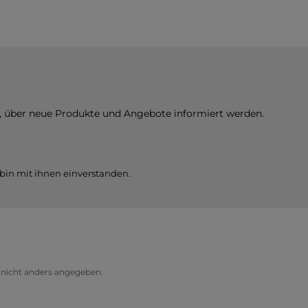
n
ass
en
d.
n
n
it
ir
n, über neue Produkte und Angebote informiert werden.
bin mit ihnen einverstanden.
icht anders angegeben.