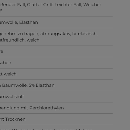
eßender Fall
, Glatter Griff
, Leichter Fall
, Weicher
f
umwolle
, Elasthan
genehm zu tragen
, atmungsaktiv
, bi-elastisch
,
tfreundlich
, weich
re
schen
t weich
 Baumwolle, 5% Elasthan
mwollstoff
andlung mit Perchlorethylen
ht Trocknen