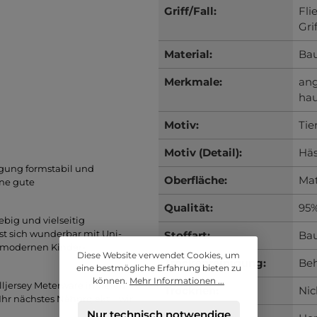
Griff/Fall:
Fli
Grif
Material:
Ba
Merkmale:
an
hau
Motiv:
Tie
Motiv (Detail):
Hä
egung formstabil und
Oberfläche:
Mat
ine gute
Qualität:
95%
lebig und vielseitig
t sich wunderbar mit Uni-
Stoffart:
Bau
u modernen Kinder-
Diese Website verwendet Cookies, um
Trockenreinigung:
Beh
eine bestmögliche Erfahrung bieten zu
können.
Mehr Informationen ...
jersey Meterware in vielen
Trocknen:
Nic
Ihr nächstes Nähprojekt – wir
Nur technisch notwendige