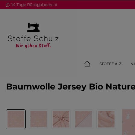
14 Tage Rückgaberecht
springen
Zur Hauptnavigation springen
STOFFE A-Z
N
Baumwolle Jersey Bio Nature
Bildergalerie überspringen