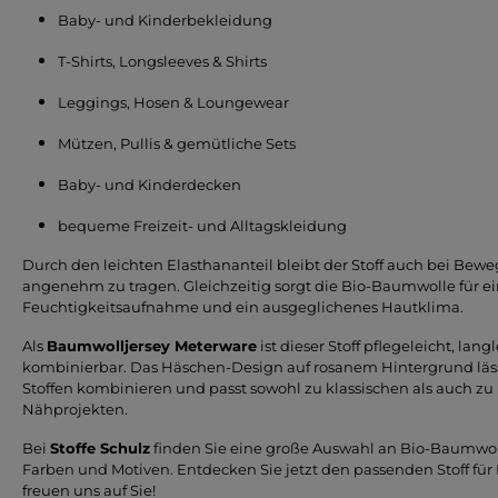
Baby- und Kinderbekleidung
T-Shirts, Longsleeves & Shirts
Leggings, Hosen & Loungewear
Mützen, Pullis & gemütliche Sets
Baby- und Kinderdecken
bequeme Freizeit- und Alltagskleidung
Durch den leichten Elasthananteil bleibt der Stoff auch bei Bew
angenehm zu tragen. Gleichzeitig sorgt die Bio-Baumwolle für e
Feuchtigkeitsaufnahme und ein ausgeglichenes Hautklima.
Als
Baumwolljersey Meterware
ist dieser Stoff pflegeleicht, lang
kombinierbar. Das Häschen-Design auf rosanem Hintergrund läss
Stoffen kombinieren und passt sowohl zu klassischen als auch z
Nähprojekten.
Bei
Stoffe Schulz
finden Sie eine große Auswahl an Bio-Baumwoll
Farben und Motiven. Entdecken Sie jetzt den passenden Stoff für 
freuen uns auf Sie!