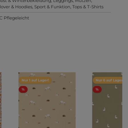
bst & Winterbekleidung
, Leggings
, Mützen
,
lover & Hoodies
, Sport & Funktion
, Tops & T-Shirts
C Pflegeleicht
Nur 1 auf Lager!
Nur 6 auf Lager!
%
%