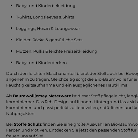
Baby- und Kinderbekleidung
T-Shirts, Longsleeves & Shirts
Leggings, Hosen & Loungewear
Kleider, Röcke & gemütliche Sets
Mützen, Pullis & leichte Freizeitkleidung
Baby- und Kinderdecken
Durch den leichten Elasthananteil bleibt der Stoff auch bei Bew
angenehm zu tragen. Gleichzeitig sorgt die Bio-Baumwolle für e
Feuchtigkeitsaufnahme und ein ausgeglichenes Hautklima.
Als
Baumwolljersey Meterware
ist dieser Stoff pflegeleicht, lang
kombinierbar. Das Reh-Design auf lilanem Hintergrund lässt sic
kombinieren und passt perfekt zu liebevollen, natürlichen und kr
Nähprojekten.
Bei
Stoffe Schulz
finden Sie eine große Auswahl an Bio-Baumwoll
Farben und Motiven. Entdecken Sie jetzt den passenden Stoff für 
freuen uns auf Sie!