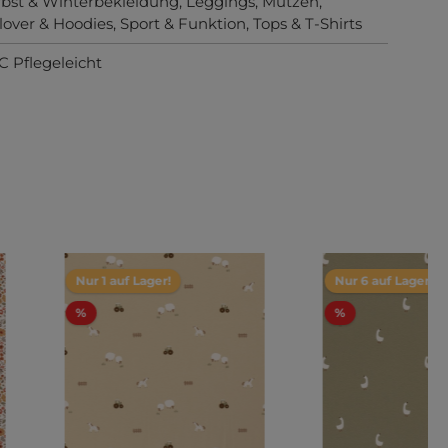
bst & Winterbekleidung
, Leggings
, Mützen
,
lover & Hoodies
, Sport & Funktion
, Tops & T-Shirts
C Pflegeleicht
Nur 1 auf Lager!
Nur 6 auf Lager!
%
%