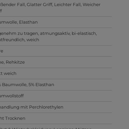
eßender Fall
, Glatter Griff
, Leichter Fall
, Weicher
f
umwolle
, Elasthan
genehm zu tragen
, atmungsaktiv
, bi-elastisch
,
tfreundlich
, weich
re
he
, Rehkitze
t weich
 Baumwolle, 5% Elasthan
mwollstoff
andlung mit Perchlorethylen
ht Trocknen