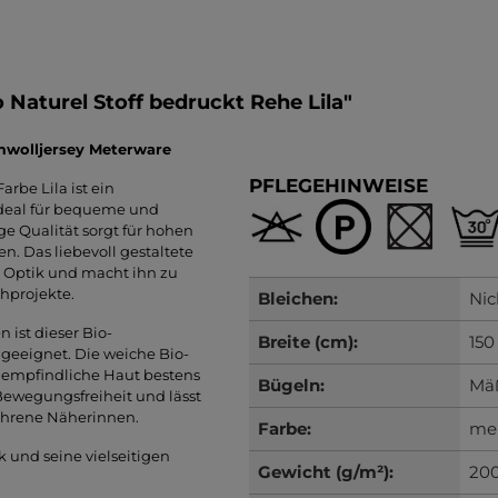
Naturel Stoff bedruckt Rehe Lila"
umwolljersey Meterware
PFLEGEHINWEISE
Farbe Lila ist ein
ideal für bequeme und
ge Qualität sorgt für hohen
n. Das liebevoll gestaltete
e Optik und macht ihn zu
hprojekte.
Bleichen:
Nic
ist dieser Bio-
Breite (cm):
150
geeignet. Die weiche Bio-
r empfindliche Haut bestens
Bügeln:
Mäß
 Bewegungsfreiheit und lässt
fahrene Näherinnen.
Farbe:
meh
k und seine vielseitigen
Gewicht (g/m²):
20