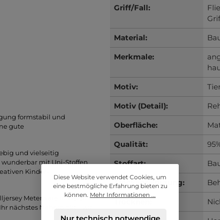
Griff/Fall:
Fli
Grif
Material:
Ba
Merkmale:
an
hau
Motiv:
Tie
Motiv (Detail):
Re
egung formstabil und
Oberfläche:
Mat
ine gute
Qualität:
95%
lebig und vielseitig
h wunderbar mit Uni-Stoffen
Stoffart:
Bau
eativen Kinder-
Diese Website verwendet Cookies, um
Trockenreinigung:
Beh
eine bestmögliche Erfahrung bieten zu
können.
Mehr Informationen ...
jersey Meterware in vielen
Trocknen:
Nic
Ihr nächstes Nähprojekt – wir
Nur technisch notwendige