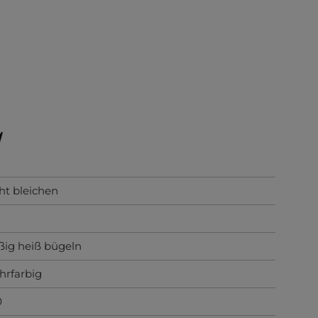
ht bleichen
ig heiß bügeln
rfarbig
0