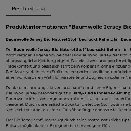
Beschreibung
Produktinformationen "Baumwolle Jersey Bio 
Baumwolle Jersey Bio Naturel Stoff bedruckt Rehe Lila | Ba
Der
Baumwolle Jersey Bio Naturel Stoff bedruckt Rehe
in der 
hochwertiger, angenehm weicher Bio-Baumwolljersey, der sich 
alltagstaugliche Kleidung eignet. Die elastische und geschmeidi
Tragekomfort und passt sich sanft dem Körper an, ohne einzuenge
Reh-Motiv verleiht dem Stoff eine besonders niedliche, natürlich
einer wunderbaren Wahl für verspielte und zugleich moderne Nä
Dank seiner atmungsaktiven und hautfreundlichen Eigenschaften 
Baumwolljersey besonders gut für
Baby- und Kinderbekleidung
Baumwolle fühlt sich angenehm auf der Haut an und ist auch fü
geeignet. Durch die elastische Struktur bietet der Stoff optimale
sich leicht verarbeiten – ideal für Nähanfänger ebenso wie für er
Der Bio Jersey Stoff überzeugt durch seine matte, natürliche Opti
Einsatzmöglichkeiten. Er eignet sich hervorragend für: