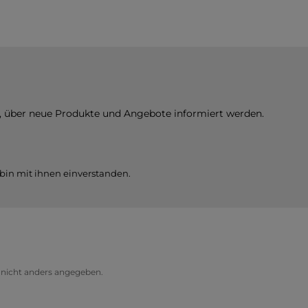
n
ass
en
d.
n
n
it
ir
n, über neue Produkte und Angebote informiert werden.
bin mit ihnen einverstanden.
icht anders angegeben.