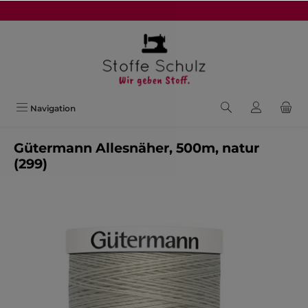
alt springen
Navigation
Gütermann Allesnäher, 500m, natur
(299)
Bildergalerie überspringen