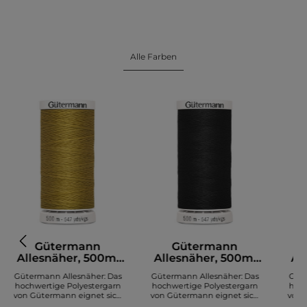
Alle Farben
Gütermann
Gütermann
Allesnäher, 500m,
Allesnäher, 500m,
Al
senfgelb (968)
schwarz (000)
Gütermann Allesnäher: Das
Gütermann Allesnäher: Das
Güte
hochwertige Polyestergarn
hochwertige Polyestergarn
hoch
von Gütermann eignet sich
von Gütermann eignet sich
von 
zum Nähen diverser Stoffe. Es
zum Nähen diverser Stoffe. Es
zum N