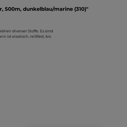
, 500m, dunkelblau/marine (310)"
hen diverser Stoffe. Es sind
ist elastisch, reißfest, bis