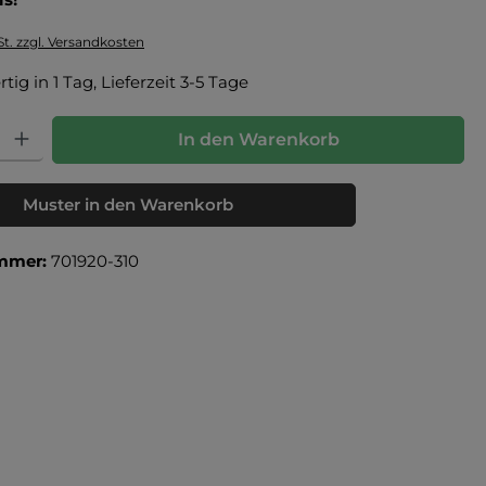
St. zzgl. Versandkosten
tig in 1 Tag, Lieferzeit 3-5 Tage
: Gib den gewünschten Wert ein oder benutze die Schaltflächen um die Anz
In den Warenkorb
Muster in den Warenkorb
mmer:
701920-310