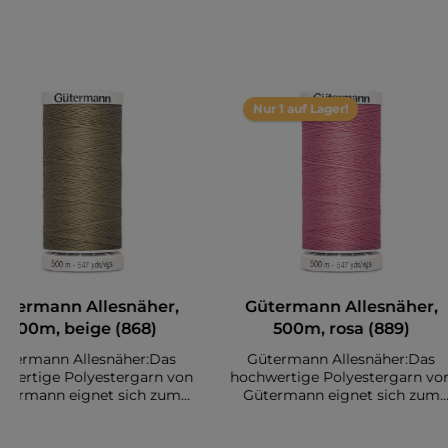
Nur 1 auf Lager!
ütermann Allesnäher,
Gütermann Allesnäher,
500m, beige (868)
500m, rosa (889)
ütermann Allesnäher:Das
Gütermann Allesnäher:Das
hwertige Polyestergarn von
hochwertige Polyestergarn vo
termann eignet sich zum
Gütermann eignet sich zum
en diverser Stoffe. Es sind
Nähen diverser Stoffe. Es sind
gesamt 500 Meter auf einer
insgesamt 500 Meter auf eine