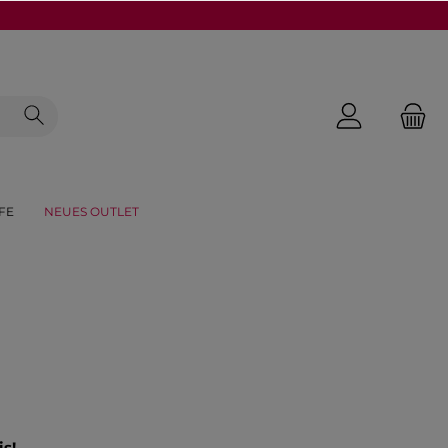
FE
NEUES OUTLET
is!