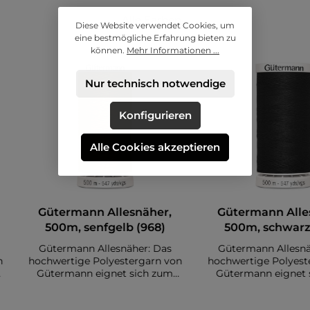
Alle Farben
Diese Website verwendet Cookies, um
eine bestmögliche Erfahrung bieten zu
können.
Mehr Informationen ...
Nur technisch notwendige
Konfigurieren
Alle Cookies akzeptieren
Gütermann Allesnäher,
Gütermann Alle
500m, senfgelb (968)
500m, schwarz
Gütermann Allesnäher: Das
Gütermann Allesnä
n
hochwertige Polyestergarn von
hochwertige Polyest
Gütermann eignet sich zum
Gütermann eignet 
Nähen diverser Stoffe. Es sind
Nähen diverser Stoff
r
insgesamt 500 Meter auf einer
insgesamt 500 Meter