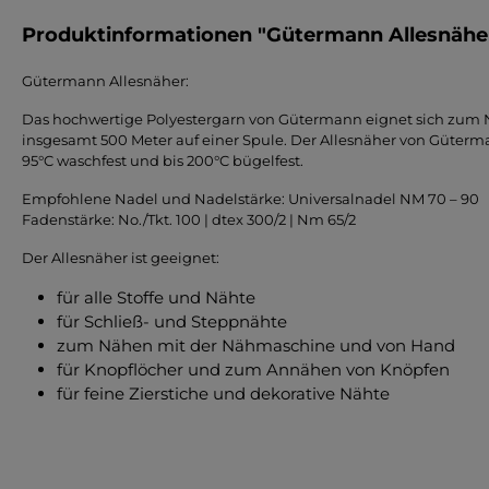
Produktinformationen "Gütermann Allesnäher
Gütermann Allesnäher:
Das hochwertige Polyestergarn von Gütermann eignet sich zum Nä
insgesamt 500 Meter auf einer Spule. Der Allesnäher von Gütermann 
95°C waschfest und bis 200°C bügelfest.
Empfohlene Nadel und Nadelstärke: Universalnadel NM 70 – 90
Fadenstärke: No./Tkt. 100 | dtex 300/2 | Nm 65/2
Der Allesnäher ist geeignet:
für alle Stoffe und Nähte
für Schließ- und Steppnähte
zum Nähen mit der Nähmaschine und von Hand
für Knopflöcher und zum Annähen von Knöpfen
für feine Zierstiche und dekorative Nähte