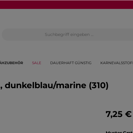
ÄHZUBEHÖR
SALE
DAUERHAFT GÜNSTIG
KARNEVALSSTOF
 dunkelblau/marine (310)
7,25 €
Muster Grat