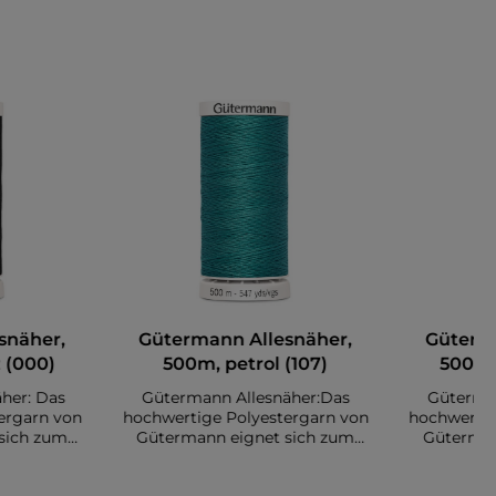
snäher,
Gütermann Allesnäher,
Güterm
 (000)
500m, petrol (107)
500m, 
her: Das
Gütermann Allesnäher:Das
Güterma
ergarn von
hochwertige Polyestergarn von
hochwertig
sich zum
Gütermann eignet sich zum
Güterman
e. Es sind
Nähen diverser Stoffe. Es sind
Nähen dive
 auf einer
insgesamt 500 Meter auf einer
insgesamt 