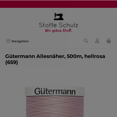
alt springen
Navigation
Gütermann Allesnäher, 500m, hellrosa
(659)
Bildergalerie überspringen