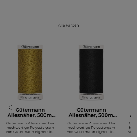
Alle Farben
Gütermann
Gütermann
Allesnäher, 500m,
Allesnäher, 500m,
Al
senfgelb (968)
schwarz (000)
Gütermann Allesnäher: Das
Gütermann Allesnäher: Das
Güte
hochwertige Polyestergarn
hochwertige Polyestergarn
hoch
von Gütermann eignet sich
von Gütermann eignet sich
von 
zum Nähen diverser Stoffe. Es
zum Nähen diverser Stoffe. Es
zum N