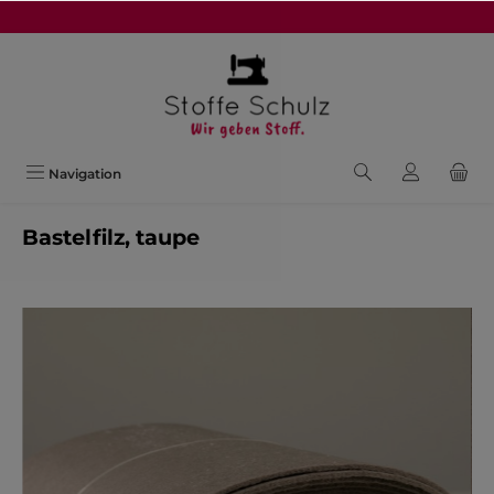
alt springen
Navigation
Bastelfilz, taupe
Bildergalerie überspringen