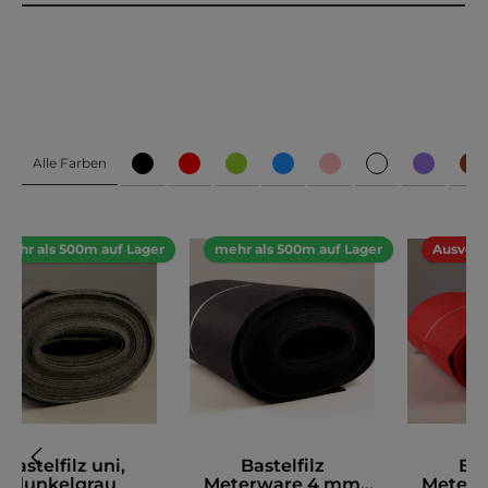
Alle Farben
mehr als 500m auf Lager
mehr als 500m auf Lager
Ausverk
Bastelfilz uni,
Bastelfilz
Bas
dunkelgrau
Meterware 4 mm
Meter