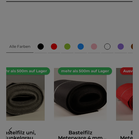
Alle Farben
mehr als 500m auf Lager
mehr als 500m auf Lager
Ausverk
Bastelfilz uni,
Bastelfilz
Bas
dunkelgrau
Meterware 4 mm
Meter