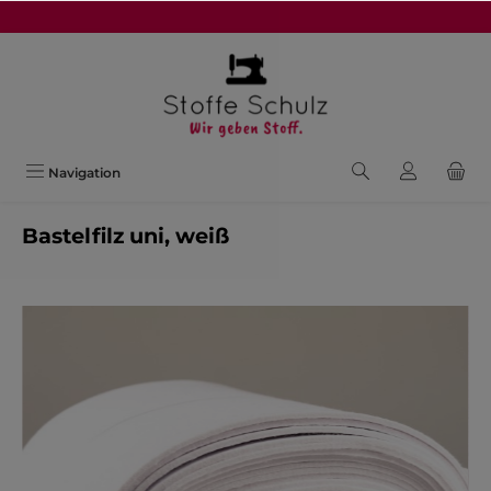
alt springen
Navigation
Bastelfilz uni, weiß
Bildergalerie überspringen