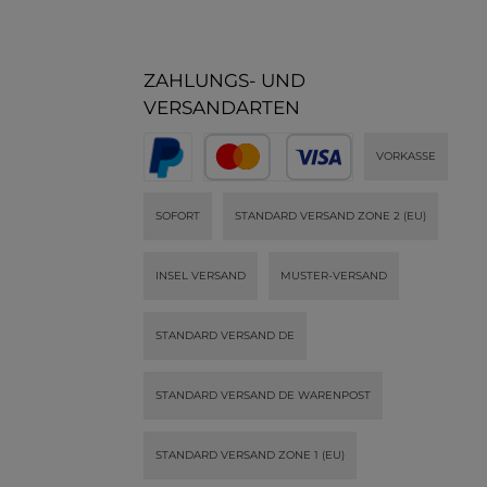
el
Eigenschaften:knitterfreipflegel
Eigenschaften:knitte
eicht und robustmatte
eicht und robu
Optik100% aus
Optik100% 
Polyesterperfekter Stoff für
Polyesterperfekter
ZAHLUNGS- UND
Businesskleidung
Businesskle
VERSANDARTEN
VORKASSE
SOFORT
STANDARD VERSAND ZONE 2 (EU)
INSEL VERSAND
MUSTER-VERSAND
STANDARD VERSAND DE
STANDARD VERSAND DE WARENPOST
STANDARD VERSAND ZONE 1 (EU)