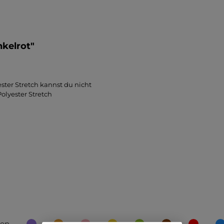
nkelrot"
ester Stretch kannst du nicht
olyester Stretch
ben