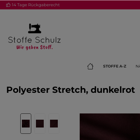
14 Tage Rückgaberecht
springen
Zur Hauptnavigation springen
STOFFE A-Z
N
Polyester Stretch, dunkelrot
Bildergalerie überspringen