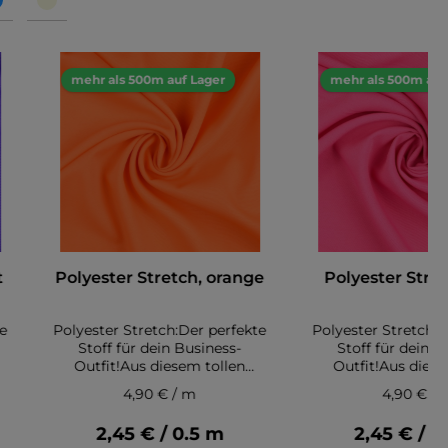
mehr als 500m auf Lager
mehr als 500m auf
t
Polyester Stretch, orange
Polyester Stret
te
Polyester Stretch:Der perfekte
Polyester Stretch:D
Stoff für dein Business-
Stoff für dein B
Outfit!Aus diesem tollen
Outfit!Aus diese
Polyester Stretch kannst du
Polyester Stretch
4,90 € / m
4,90 € / 
ch
nicht nur Hosen, sondern auch
nicht nur Hosen, s
er
tolle Röcke, Kleider oder Blazer
tolle Röcke, Kleider
2,45 € / 0.5 m
2,45 € / 0
nähen..Polyester Stretch
nähen..Polyester