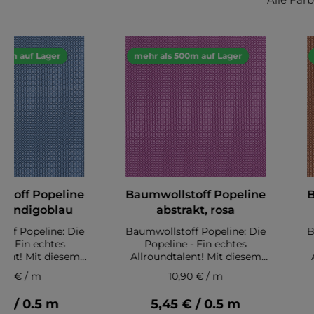
00m auf Lager
mehr als 500m auf Lager
stoff Popeline
Baumwollstoff Popeline
B
t, indigoblau
abstrakt, rosa
off Popeline: Die
Baumwollstoff Popeline: Die
B
e - Ein echtes
Popeline - Ein echtes
lent! Mit diesem
Allroundtalent! Mit diesem
off in Popeline-
Baumwollstoff in Popeline-
,90 € / m
10,90 € / m
t du die Grundlage
Qualität hast du die Grundlage
Qu
schiedene Nähideen.
für viele verschiedene Nähideen.
für
 € / 0.5 m
5,45 € / 0.5 m
-Stoff eignet sich
Der Popeline-Stoff eignet sich
De