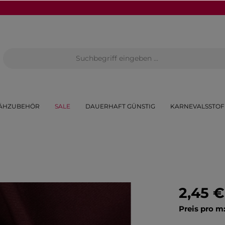
ÄHZUBEHÖR
SALE
DAUERHAFT GÜNSTIG
KARNEVALSSTOF
2,45 €
Preis pro m