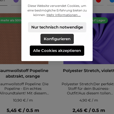
Diese Website verwendet Cookies, um
eine bestmögliche Erfahrung bieten zu
können.
Mehr Informationen ...
mehr als 500m auf Lager
mehr als 500m auf Lager
Nur technisch notwendige
Konfigurieren
Alle Cookies akzeptieren
aumwollstoff Popeline
Polyester Stretch, violet
abstrakt, orange
aumwollstoff Popeline: Die
Polyester Stretch:Der perfek
Popeline - Ein echtes
Stoff für dein Business-
Allroundtalent! Mit diesem
Outfit!Aus diesem tollen
Baumwollstoff in Popeline-
Polyester Stretch kannst du
10,90 € / m
4,90 € / m
alität hast du die Grundlage
nicht nur Hosen, sondern au
 viele verschiedene Nähideen.
tolle Röcke, Kleider oder Blaz
5,45 € / 0.5 m
2,45 € / 0.5 m
r Popeline-Stoff eignet sich
nähen..Polyester Stretch