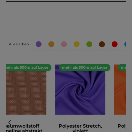
Alle Farben
mehr als 500m auf Lager
mehr als 500m auf Lager
mehr 
Baumwollstoff
Polyester Stretch,
Polyes
Popeline abstrakt,
violett