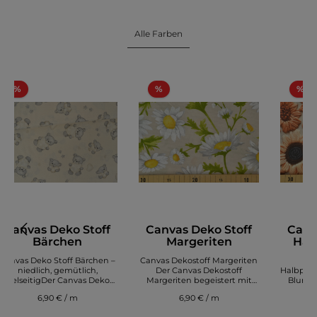
Alle Farben
%
%
%
Canvas Deko Stoff
Canvas Deko Stoff
Canv
Bärchen
Margeriten
Hal
Di
Canvas Deko Stoff Bärchen –
Canvas Dekostoff Margeriten
Can
niedlich, gemütlich,
Der Canvas Dekostoff
Halbpana
vielseitigDer Canvas Deko
Margeriten begeistert mit
Blumen
Stoff Bärchen überzeugt mit
einem frischen, natürlichen
Stof
6,90 € / m
6,90 € / m
einem liebevollen Tier‑Design
Design und einer
Digi
und hochwertiger, robuster
hochwertigen, robusten
über