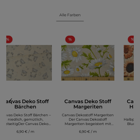
Alle Farben
%
%
%
Canvas Deko Stoff
Canvas Deko Stoff
Canv
Bärchen
Margeriten
Hal
Di
Canvas Deko Stoff Bärchen –
Canvas Dekostoff Margeriten
Can
niedlich, gemütlich,
Der Canvas Dekostoff
Halbpana
vielseitigDer Canvas Deko
Margeriten begeistert mit
Blumen
Stoff Bärchen überzeugt mit
einem frischen, natürlichen
Stof
6,90 € / m
6,90 € / m
einem liebevollen Tier‑Design
Design und einer
Digi
und hochwertiger, robuster
hochwertigen, robusten
über