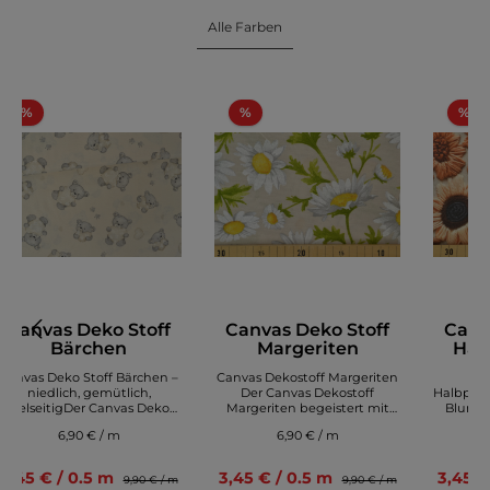
Alle Farben
%
%
%
Canvas Deko Stoff
Canvas Deko Stoff
Canv
Bärchen
Margeriten
Hal
Di
Canvas Deko Stoff Bärchen –
Canvas Dekostoff Margeriten
Can
niedlich, gemütlich,
Der Canvas Dekostoff
Halbpana
vielseitigDer Canvas Deko
Margeriten begeistert mit
Blumen
Stoff Bärchen überzeugt mit
einem frischen, natürlichen
Stof
6,90 € / m
6,90 € / m
einem liebevollen Tier‑Design
Design und einer
Digi
und hochwertiger, robuster
hochwertigen, robusten
über
Stoffqualität. Süße
Stoffqualität. Das dekorative
ausdruck
3,45 € / 0.5 m
3,45 € / 0.5 m
3,45 €
9,90 € / m
9,90 € / m
Bärenmotive mit feinen
Blumenmuster mit liebevoll
seine h