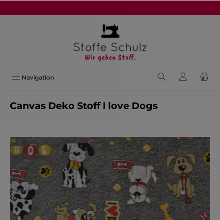
alt springen
Navigation
Canvas Deko Stoff I love Dogs
Bildergalerie überspringen