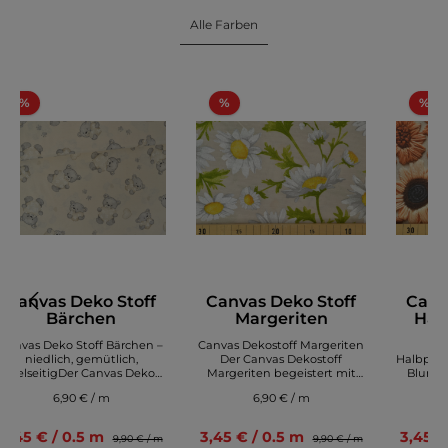
Alle Farben
%
%
%
Canvas Deko Stoff
Canvas Deko Stoff
Canv
Bärchen
Margeriten
Hal
Di
Canvas Deko Stoff Bärchen –
Canvas Dekostoff Margeriten
Can
niedlich, gemütlich,
Der Canvas Dekostoff
Halbpana
vielseitigDer Canvas Deko
Margeriten begeistert mit
Blumen
Stoff Bärchen überzeugt mit
einem frischen, natürlichen
Stof
6,90 € / m
6,90 € / m
einem liebevollen Tier‑Design
Design und einer
Digi
und hochwertiger, robuster
hochwertigen, robusten
über
Stoffqualität. Süße
Stoffqualität. Das dekorative
ausdruck
3,45 € / 0.5 m
3,45 € / 0.5 m
3,45 €
9,90 € / m
9,90 € / m
Bärenmotive mit feinen
Blumenmuster mit liebevoll
seine h