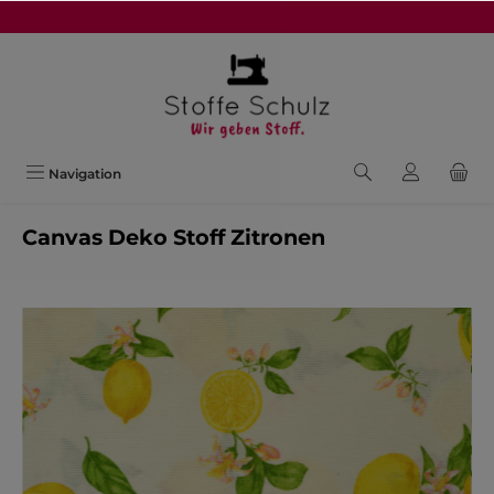
alt springen
Navigation
Canvas Deko Stoff Zitronen
Bildergalerie überspringen