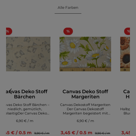
Alle Farben
%
%
%
Canvas Deko Stoff
Canvas Deko Stoff
Canv
Bärchen
Margeriten
Hal
Di
Canvas Deko Stoff Bärchen –
Canvas Dekostoff Margeriten
Can
niedlich, gemütlich,
Der Canvas Dekostoff
Halbpana
vielseitigDer Canvas Deko
Margeriten begeistert mit
Blumen
Stoff Bärchen überzeugt mit
einem frischen, natürlichen
Stof
6,90 € / m
6,90 € / m
einem liebevollen Tier‑Design
Design und einer
Digi
und hochwertiger, robuster
hochwertigen, robusten
über
Stoffqualität. Süße
Stoffqualität. Das dekorative
ausdruck
3,45 € / 0.5 m
3,45 € / 0.5 m
3,45 €
9,90 € / m
9,90 € / m
Bärenmotive mit feinen
Blumenmuster mit liebevoll
seine h