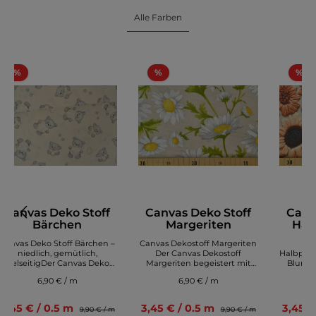
Alle Farben
%
%
%
Canvas Deko Stoff
Canvas Deko Stoff
Canv
Bärchen
Margeriten
Hal
Di
Canvas Deko Stoff Bärchen –
Canvas Dekostoff Margeriten
Can
niedlich, gemütlich,
Der Canvas Dekostoff
Halbpana
vielseitigDer Canvas Deko
Margeriten begeistert mit
Blumen
Stoff Bärchen überzeugt mit
einem frischen, natürlichen
Stof
6,90 € / m
6,90 € / m
einem liebevollen Tier‑Design
Design und einer
Digi
und hochwertiger, robuster
hochwertigen, robusten
über
Stoffqualität. Süße
Stoffqualität. Das dekorative
ausdruck
3,45 € / 0.5 m
3,45 € / 0.5 m
3,45 €
9,90 € / m
9,90 € / m
Bärenmotive mit feinen
Blumenmuster mit liebevoll
seine h