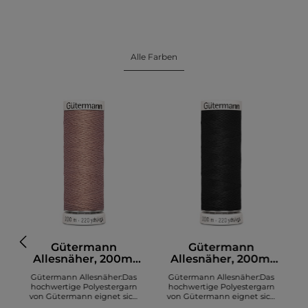
Alle Farben
Gütermann
Gütermann
Allesnäher, 200m,
Allesnäher, 200m,
altrosa (991)
schwarz (000)
Gütermann Allesnäher:Das
Gütermann Allesnäher:Das
hochwertige Polyestergarn
hochwertige Polyestergarn
von Gütermann eignet sich
von Gütermann eignet sich
zum Nähen diverser Stoffe. Es
zum Nähen diverser Stoffe. Es
z