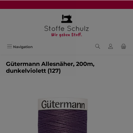
alt springen
Navigation
Gütermann Allesnäher, 200m,
dunkelviolett (127)
Bildergalerie überspringen