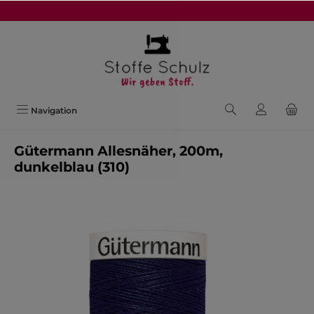
alt springen
Navigation
Gütermann Allesnäher, 200m,
dunkelblau (310)
Bildergalerie überspringen