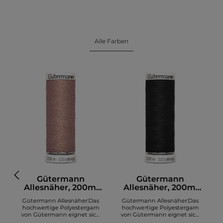
Alle Farben
Gütermann
Gütermann
Allesnäher, 200m,
Allesnäher, 200m,
altrosa (991)
schwarz (000)
Gütermann Allesnäher:Das
Gütermann Allesnäher:Das
hochwertige Polyestergarn
hochwertige Polyestergarn
von Gütermann eignet sich
von Gütermann eignet sich
zum Nähen diverser Stoffe. Es
zum Nähen diverser Stoffe. Es
z