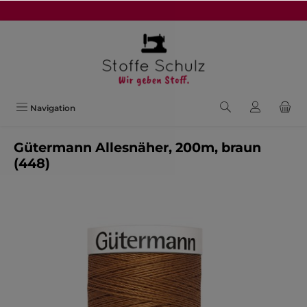
alt springen
Navigation
Gütermann Allesnäher, 200m, braun
(448)
Bildergalerie überspringen