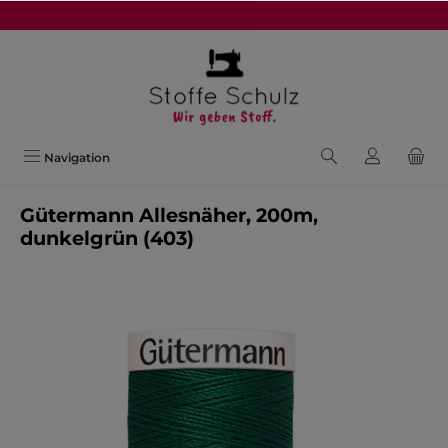
alt springen
Navigation
Gütermann Allesnäher, 200m,
dunkelgrün (403)
Bildergalerie überspringen