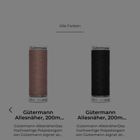
Alle Farben
Gütermann
Gütermann
Allesnäher, 200m,
Allesnäher, 200m,
altrosa (991)
schwarz (000)
Gütermann Allesnäher:Das
Gütermann Allesnäher:Das
hochwertige Polyestergarn
hochwertige Polyestergarn
von Gütermann eignet sich
von Gütermann eignet sich
zum Nähen diverser Stoffe. Es
zum Nähen diverser Stoffe. Es
z