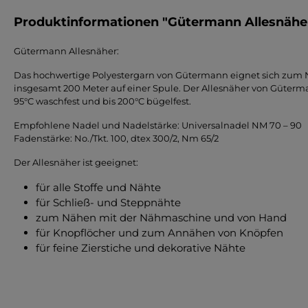
Produktinformationen "Gütermann Allesnäher,
Gütermann Allesnäher:
Das hochwertige Polyestergarn von Gütermann eignet sich zum Nä
insgesamt 200 Meter auf einer Spule. Der Allesnäher von Gütermann 
95°C waschfest und bis 200°C bügelfest.
Empfohlene Nadel und Nadelstärke: Universalnadel NM 70 – 90
Fadenstärke: No./Tkt. 100, dtex 300/2, Nm 65/2
Der Allesnäher ist geeignet:
für alle Stoffe und Nähte
für Schließ- und Steppnähte
zum Nähen mit der Nähmaschine und von Hand
für Knopflöcher und zum Annähen von Knöpfen
für feine Zierstiche und dekorative Nähte