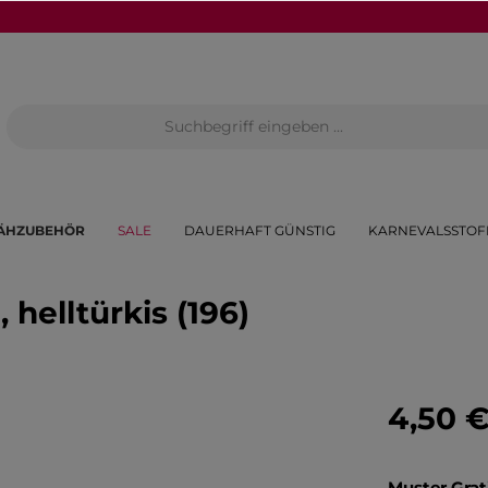
ÄHZUBEHÖR
SALE
DAUERHAFT GÜNSTIG
KARNEVALSSTOF
helltürkis (196)
4,50 
Muster Grat