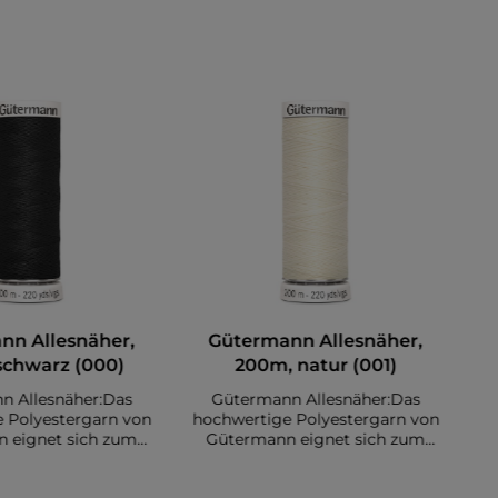
nn Allesnäher,
Gütermann Allesnäher,
schwarz (000)
200m, natur (001)
n Allesnäher:Das
Gütermann Allesnäher:Das
 Polyestergarn von
hochwertige Polyestergarn von
ho
 eignet sich zum
Gütermann eignet sich zum
ser Stoffe. Es sind
Nähen diverser Stoffe. Es sind
N
00 Meter auf einer
insgesamt 200 Meter auf einer
i