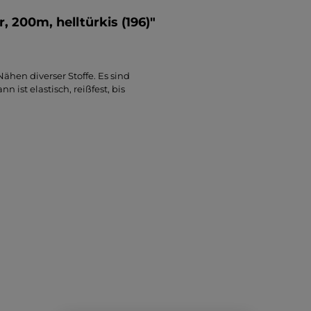
 200m, helltürkis (196)"
hen diverser Stoffe. Es sind
ist elastisch, reißfest, bis