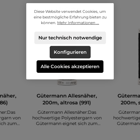
Alle Farben
Diese Website verwendet Cookies, um
eine bestmögliche Erfahrung bieten zu
können.
Mehr Informationen ...
Nur technisch notwendige
Konfigurieren
Alle Cookies akzeptieren
näher,
Gütermann Allesnäher,
Güterma
86)
200m, altrosa (991)
200m, 
her:Das
Gütermann Allesnäher:Das
Güterman
rgarn von
hochwertige Polyestergarn von
hochwertige
ich zum
Gütermann eignet sich zum
Gütermann
. Es sind
Nähen diverser Stoffe. Es sind
Nähen diver
auf einer
insgesamt 200 Meter auf einer
insgesamt 2