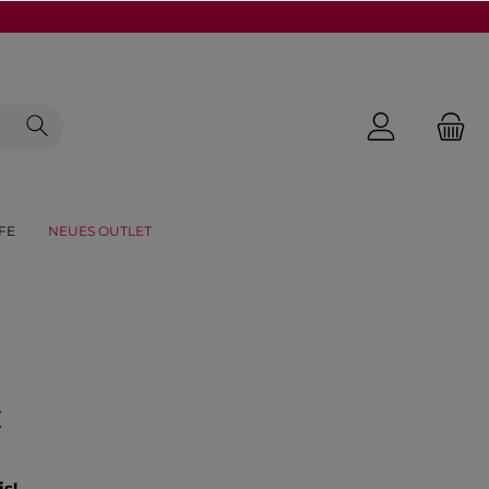
FE
NEUES OUTLET
€
is!