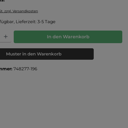
St. zzgl. Versandkosten
fügbar, Lieferzeit: 3-5 Tage
: Gib den gewünschten Wert ein oder benutze die Schaltflächen um die Anz
In den Warenkorb
Muster in den Warenkorb
mmer:
748277-196