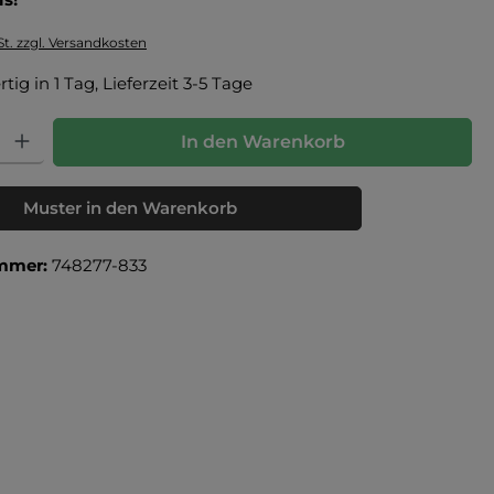
St. zzgl. Versandkosten
tig in 1 Tag, Lieferzeit 3-5 Tage
: Gib den gewünschten Wert ein oder benutze die Schaltflächen um die Anz
In den Warenkorb
Muster in den Warenkorb
mmer:
748277-833