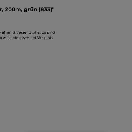
, 200m, grün (833)"
hen diverser Stoffe. Es sind
ist elastisch, reißfest, bis