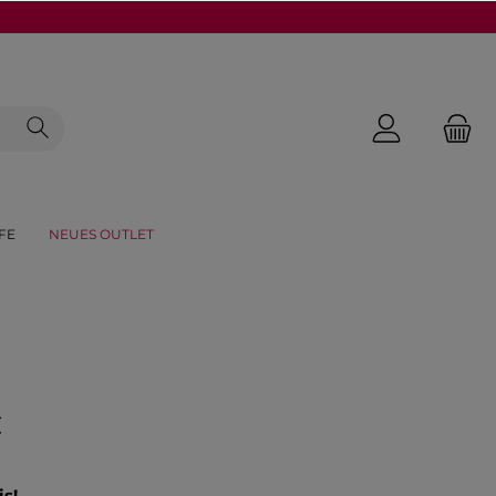
FE
NEUES OUTLET
€
is!