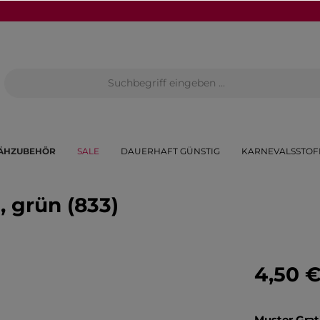
ÄHZUBEHÖR
SALE
DAUERHAFT GÜNSTIG
KARNEVALSSTOF
 grün (833)
4,50 
Muster Grat