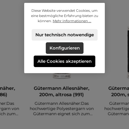
Alle Farben
Diese Website verwendet Cookies, um
eine bestmögliche Erfahrung bieten zu
können.
Mehr Informationen ...
Nur technisch notwendige
Konfigurieren
Alle Cookies akzeptieren
näher,
Gütermann Allesnäher,
Güterma
86)
200m, altrosa (991)
200m, 
her:Das
Gütermann Allesnäher:Das
Güterman
rgarn von
hochwertige Polyestergarn von
hochwertige
ich zum
Gütermann eignet sich zum
Gütermann
. Es sind
Nähen diverser Stoffe. Es sind
Nähen diver
auf einer
insgesamt 200 Meter auf einer
insgesamt 2