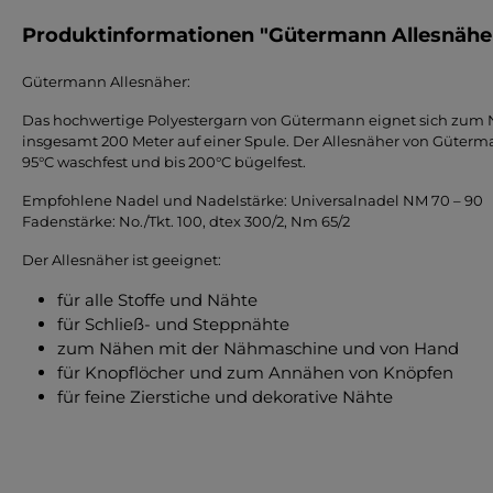
Produktinformationen "Gütermann Allesnäher
Gütermann Allesnäher:
Das hochwertige Polyestergarn von Gütermann eignet sich zum Nä
insgesamt 200 Meter auf einer Spule. Der Allesnäher von Gütermann 
95°C waschfest und bis 200°C bügelfest.
Empfohlene Nadel und Nadelstärke: Universalnadel NM 70 – 90
Fadenstärke: No./Tkt. 100, dtex 300/2, Nm 65/2
Der Allesnäher ist geeignet:
für alle Stoffe und Nähte
für Schließ- und Steppnähte
zum Nähen mit der Nähmaschine und von Hand
für Knopflöcher und zum Annähen von Knöpfen
für feine Zierstiche und dekorative Nähte