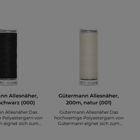
nn Allesnäher,
Gütermann Allesnäher,
schwarz (000)
200m, natur (001)
n Allesnäher:Das
Gütermann Allesnäher:Das
 Polyestergarn von
hochwertige Polyestergarn von
ho
 eignet sich zum
Gütermann eignet sich zum
ser Stoffe. Es sind
Nähen diverser Stoffe. Es sind
N
00 Meter auf einer
insgesamt 200 Meter auf einer
i