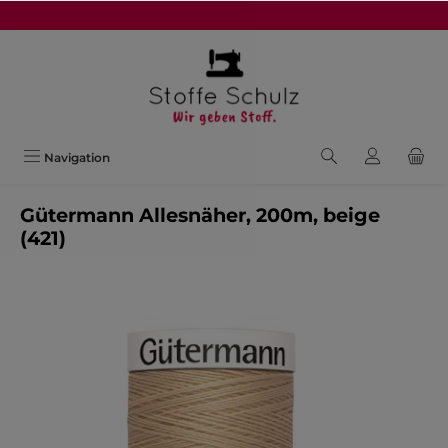
alt springen
Navigation
Gütermann Allesnäher, 200m, beige
(421)
Bildergalerie überspringen