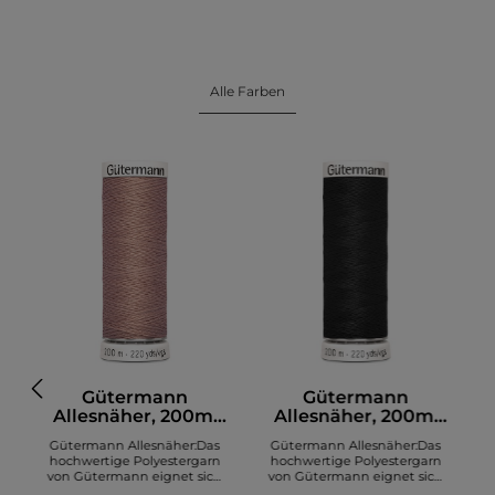
Alle Farben
Gütermann
Gütermann
Allesnäher, 200m,
Allesnäher, 200m,
altrosa (991)
schwarz (000)
Gütermann Allesnäher:Das
Gütermann Allesnäher:Das
hochwertige Polyestergarn
hochwertige Polyestergarn
von Gütermann eignet sich
von Gütermann eignet sich
zum Nähen diverser Stoffe. Es
zum Nähen diverser Stoffe. Es
z