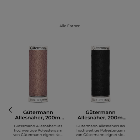
Alle Farben
Gütermann
Gütermann
Allesnäher, 200m,
Allesnäher, 200m,
altrosa (991)
schwarz (000)
Gütermann Allesnäher:Das
Gütermann Allesnäher:Das
hochwertige Polyestergarn
hochwertige Polyestergarn
von Gütermann eignet sich
von Gütermann eignet sich
zum Nähen diverser Stoffe. Es
zum Nähen diverser Stoffe. Es
z