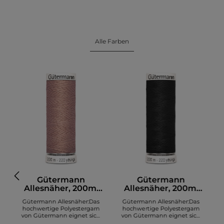
Alle Farben
Gütermann
Gütermann
Allesnäher, 200m,
Allesnäher, 200m,
altrosa (991)
schwarz (000)
Gütermann Allesnäher:Das
Gütermann Allesnäher:Das
hochwertige Polyestergarn
hochwertige Polyestergarn
von Gütermann eignet sich
von Gütermann eignet sich
zum Nähen diverser Stoffe. Es
zum Nähen diverser Stoffe. Es
z