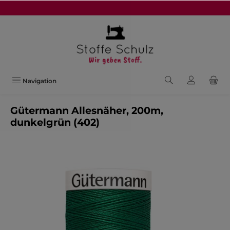
alt springen
Navigation
Gütermann Allesnäher, 200m,
dunkelgrün (402)
Bildergalerie überspringen