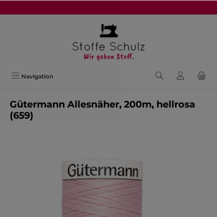
alt springen
Navigation
Gütermann Allesnäher, 200m, hellrosa
(659)
Bildergalerie überspringen