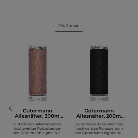
Alle Farben
Gütermann
Gütermann
Allesnäher, 200m,
Allesnäher, 200m,
altrosa (991)
schwarz (000)
Gütermann Allesnäher:Das
Gütermann Allesnäher:Das
hochwertige Polyestergarn
hochwertige Polyestergarn
von Gütermann eignet sich
von Gütermann eignet sich
zum Nähen diverser Stoffe. Es
zum Nähen diverser Stoffe. Es
z