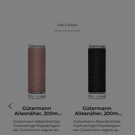
Alle Farben
Gütermann
Gütermann
Allesnäher, 200m,
Allesnäher, 200m,
altrosa (991)
schwarz (000)
Gütermann Allesnäher:Das
Gütermann Allesnäher:Das
hochwertige Polyestergarn
hochwertige Polyestergarn
von Gütermann eignet sich
von Gütermann eignet sich
zum Nähen diverser Stoffe. Es
zum Nähen diverser Stoffe. Es
z