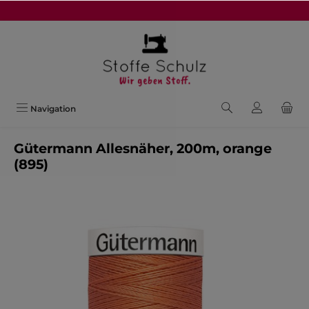
alt springen
Navigation
Gütermann Allesnäher, 200m, orange
(895)
Bildergalerie überspringen