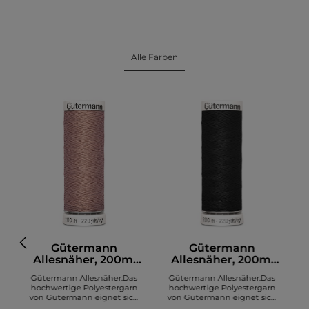
Alle Farben
Gütermann
Gütermann
Allesnäher, 200m,
Allesnäher, 200m,
altrosa (991)
schwarz (000)
Gütermann Allesnäher:Das
Gütermann Allesnäher:Das
hochwertige Polyestergarn
hochwertige Polyestergarn
von Gütermann eignet sich
von Gütermann eignet sich
zum Nähen diverser Stoffe. Es
zum Nähen diverser Stoffe. Es
z