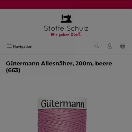
alt springen
Navigation
Gütermann Allesnäher, 200m, beere
(663)
Bildergalerie überspringen