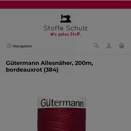
alt springen
Navigation
Gütermann Allesnäher, 200m,
bordeauxrot (384)
Bildergalerie überspringen