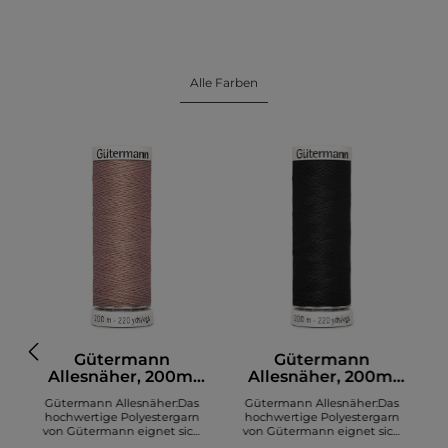
Alle Farben
Gütermann
Gütermann
Allesnäher, 200m,
Allesnäher, 200m,
altrosa (991)
schwarz (000)
Gütermann Allesnäher:Das
Gütermann Allesnäher:Das
hochwertige Polyestergarn
hochwertige Polyestergarn
von Gütermann eignet sich
von Gütermann eignet sich
zum Nähen diverser Stoffe. Es
zum Nähen diverser Stoffe. Es
z