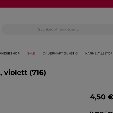
ÄHZUBEHÖR
SALE
DAUERHAFT GÜNSTIG
KARNEVALSSTOF
violett (716)
4,50 
Muster Grat