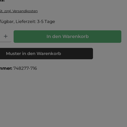
St. zzgl. Versandkosten
fügbar, Lieferzeit: 3-5 Tage
: Gib den gewünschten Wert ein oder benutze die Schaltflächen um die Anz
In den Warenkorb
Muster in den Warenkorb
mmer:
748277-716