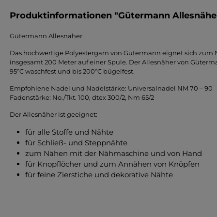
Produktinformationen "Gütermann Allesnäher,
Gütermann Allesnäher:
Das hochwertige Polyestergarn von Gütermann eignet sich zum Nä
insgesamt 200 Meter auf einer Spule. Der Allesnäher von Gütermann 
95°C waschfest und bis 200°C bügelfest.
Empfohlene Nadel und Nadelstärke: Universalnadel NM 70 – 90
Fadenstärke: No./Tkt. 100, dtex 300/2, Nm 65/2
Der Allesnäher ist geeignet:
für alle Stoffe und Nähte
für Schließ- und Steppnähte
zum Nähen mit der Nähmaschine und von Hand
für Knopflöcher und zum Annähen von Knöpfen
für feine Zierstiche und dekorative Nähte