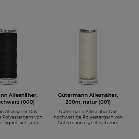
nn Allesnäher,
Gütermann Allesnäher,
schwarz (000)
200m, natur (001)
n Allesnäher:Das
Gütermann Allesnäher:Das
 Polyestergarn von
hochwertige Polyestergarn von
ho
 eignet sich zum
Gütermann eignet sich zum
ser Stoffe. Es sind
Nähen diverser Stoffe. Es sind
N
00 Meter auf einer
insgesamt 200 Meter auf einer
i