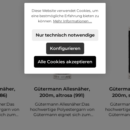
Alle Farben
Diese Website verwendet Cookies, um
eine bestmögliche Erfahrung bieten zu
können.
Mehr Informationen ...
Nur technisch notwendige
Konfigurieren
Alle Cookies akzeptieren
näher,
Gütermann Allesnäher,
Güterma
86)
200m, altrosa (991)
200m, 
her:Das
Gütermann Allesnäher:Das
Güterman
rgarn von
hochwertige Polyestergarn von
hochwertige
ich zum
Gütermann eignet sich zum
Gütermann
. Es sind
Nähen diverser Stoffe. Es sind
Nähen diver
auf einer
insgesamt 200 Meter auf einer
insgesamt 2