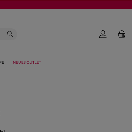
FE
NEUES OUTLET
€
is!