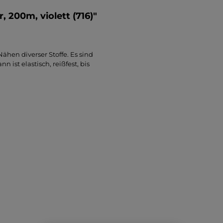
 200m, violett (716)"
hen diverser Stoffe. Es sind
ist elastisch, reißfest, bis