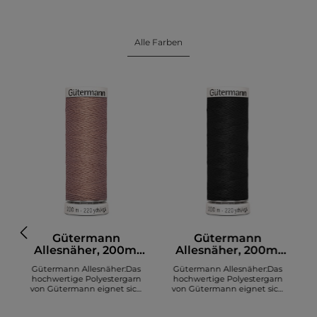
Alle Farben
Gütermann
Gütermann
Allesnäher, 200m,
Allesnäher, 200m,
altrosa (991)
schwarz (000)
Gütermann Allesnäher:Das
Gütermann Allesnäher:Das
hochwertige Polyestergarn
hochwertige Polyestergarn
von Gütermann eignet sich
von Gütermann eignet sich
zum Nähen diverser Stoffe. Es
zum Nähen diverser Stoffe. Es
z
sind insgesamt 200 Meter auf
sind insgesamt 200 Meter auf
s