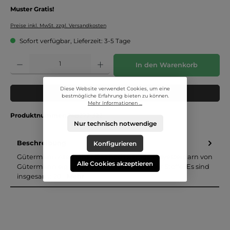
Muster Gratis!
Preise inkl. MwSt. zzgl. Versandkosten
Sofort verfügbar, Lieferzeit: 3-5 Tage
Produkt Anzahl: Gib den gewünschten Wert ein oder benutze die Schaltflächen um die 
In den Warenkorb
Diese Website verwendet Cookies, um eine
Muster in den Warenkorb
bestmögliche Erfahrung bieten zu können.
Mehr Informationen ...
Produktnummer:
748277-322
Nur technisch notwendige
Beschreibung
Konfigurieren
Gütermann Allesnäher:Das hochwertige Polyestergarn von
Alle Cookies akzeptieren
Gütermann eignet sich zum Nähen diverser Stoffe. Es sind
insgesamt 20…
Mehr