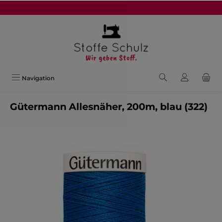
alt springen
Navigation
Gütermann Allesnäher, 200m, blau (322)
Bildergalerie überspringen